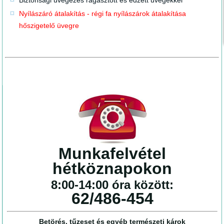
Nyílászáró átalakítás - régi fa nyílászárok átalakítása
hőszigetelő üvegre
Munkafelvétel
hétköznapokon
8:00-14:00 óra között:
62/486-454
Betörés, tűzeset és egyéb természeti károk