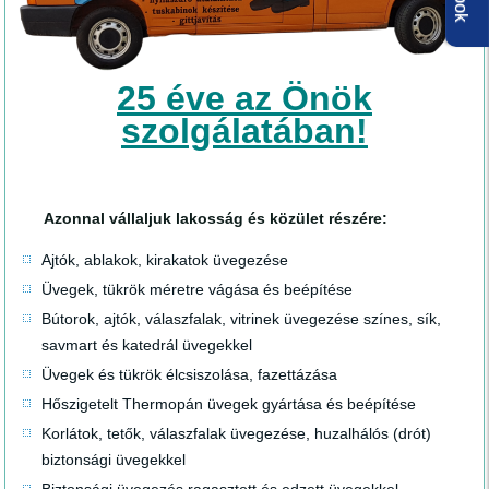
25 éve az Önök
szolgálatában!
Azonnal vállaljuk lakosság és közület részére:
Ajtók, ablakok, kirakatok üvegezése
Üvegek, tükrök méretre vágása és beépítése
Bútorok, ajtók, válaszfalak, vitrinek üvegezése színes, sík,
savmart és katedrál üvegekkel
Üvegek és tükrök élcsiszolása, fazettázása
Hőszigetelt Thermopán üvegek gyártása és beépítése
Korlátok, tetők, válaszfalak üvegezése, huzalhálós (drót)
biztonsági üvegekkel
Biztonsági üvegezés ragasztott és edzett üvegekkel