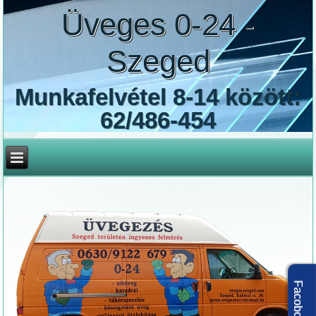
Üveges 0-24 -
Szeged
Munkafelvétel 8-14 között:
62/486-454
Facobook