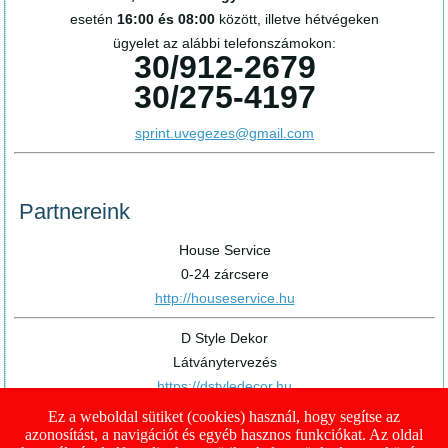
esetén
16:00 és 08:00
között, illetve hétvégeken
ügyelet az alábbi telefonszámokon:
30/912-2679
30/275-4197
sprint.uvegezes@gmail.com
Partnereink
House Service
0-24 zárcsere
http://houseservice.hu
D Style Dekor
Látványtervezés
https://dstyledecor.hu
Ez a weboldal sütiket (cookies) használ, hogy segítse az
azonosítást, a navigációt és egyéb hasznos funkciókat. Az oldal