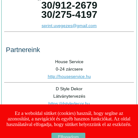
30/912-2679
30/275-4197
sprint.uvegezes@gmail.com
Partnereink
House Service
0-24 zárcsere
http://houseservice.hu
D Style Dekor
Látványtervezés
https://dstyledecor.hu
Ez a weboldal sütiket (cookies) használ, hogy segítse az
azonosítást, a navigációt és egyéb hasznos funkciókat. Az oldal
használatával elfogadja, hogy sütiket helyezzünk el az eszközén.
Copyright © 2018. All Rights Reserved.
Elfogadom