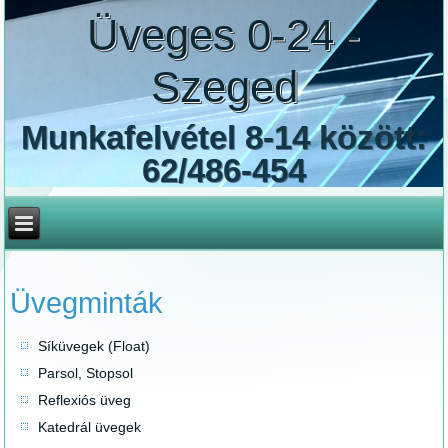
Üveges 0-24 -
Szeged
Munkafelvétel 8-14 között:
62/486-454
Üvegminták
Síküvegek (Float)
Parsol, Stopsol
Reflexiós üveg
Katedrál üvegek