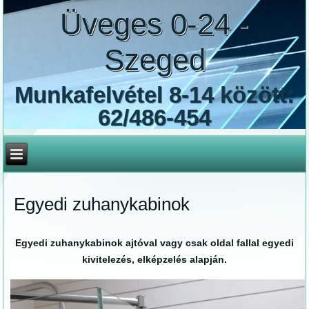
Üveges 0-24 -
Szeged
Munkafelvétel 8-14 között:
62/486-454
Egyedi zuhanykabinok
Egyedi zuhanykabinok ajtóval vagy csak oldal fallal egyedi
kivitelezés, elképzelés alapján.