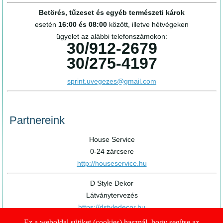
Betörés, tűzeset és egyéb természeti károk
esetén
16:00 és 08:00
között, illetve hétvégeken
ügyelet az alábbi telefonszámokon:
30/912-2679
30/275-4197
sprint.uvegezes@gmail.com
Partnereink
House Service
0-24 zárcsere
http://houseservice.hu
D Style Dekor
Látványtervezés
https://dstyledecor.hu
Ez a weboldal sütiket (cookies) használ, hogy segítse az